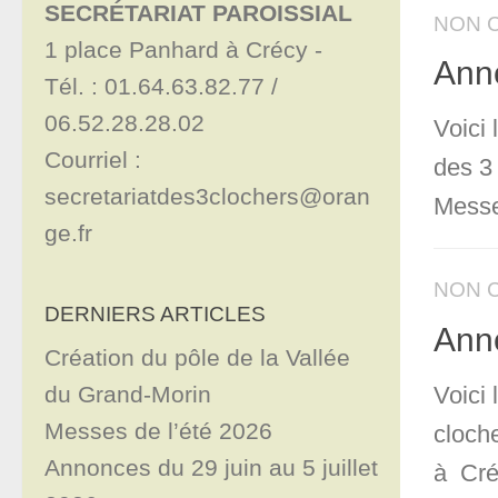
SECRÉTARIAT PAROISSIAL
NON 
1 place Panhard à Crécy - 

Anno
Tél. : 01.64.63.82.77 / 
06.52.28.28.02

Voici
Courriel : 
des 3 
secretariatdes3clochers@oran
Messe
ge.fr
NON 
DERNIERS ARTICLES
Anno
Création du pôle de la Vallée
du Grand-Morin
Voici 
Messes de l’été 2026
cloche
Annonces du 29 juin au 5 juillet
à Cré