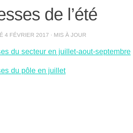
sses de l’été
IÉ
4 FÉVRIER 2017
· MIS À JOUR
s du secteur en juillet-aout-septembre
s du pôle en juillet