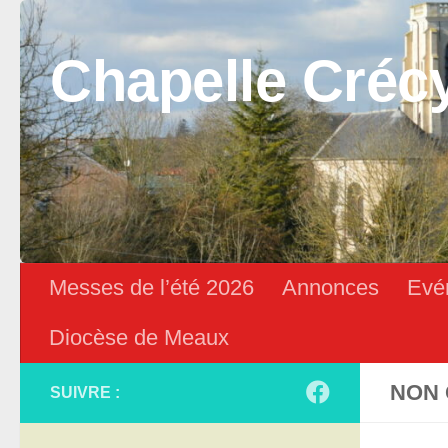
Skip to content
Chapelle Créc
Messes de l’été 2026
Annonces
Evé
Diocèse de Meaux
NON 
SUIVRE :