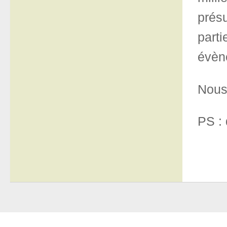
prés
part
évèn
Nous 
PS : 