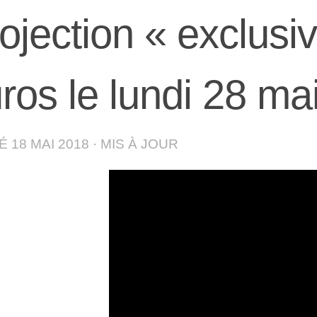
ojection « exclusiv
ros le lundi 28 m
IÉ
18 MAI 2018
· MIS À JOUR