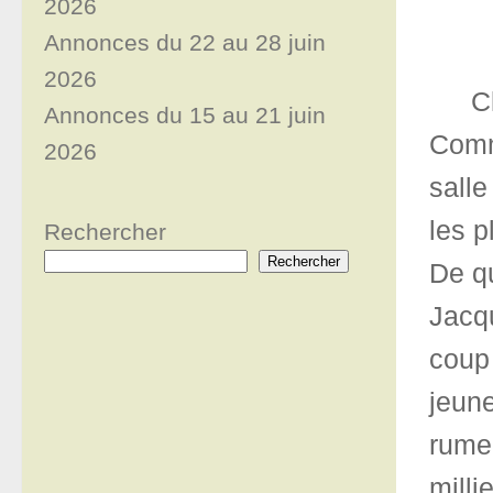
2026
Annonces du 22 au 28 juin
2026
C
Annonces du 15 au 21 juin
Comm
2026
salle
les p
Rechercher
Rechercher
De qu
Jacqu
coup 
jeune
rume
milli