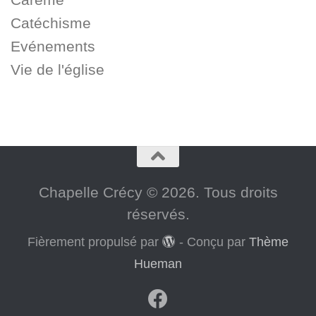
Catéchisme
Evénements
Vie de l'église
Chapelle Crécy © 2026. Tous droits
réservés.
Fièrement propulsé par
- Conçu par
Thème
Hueman