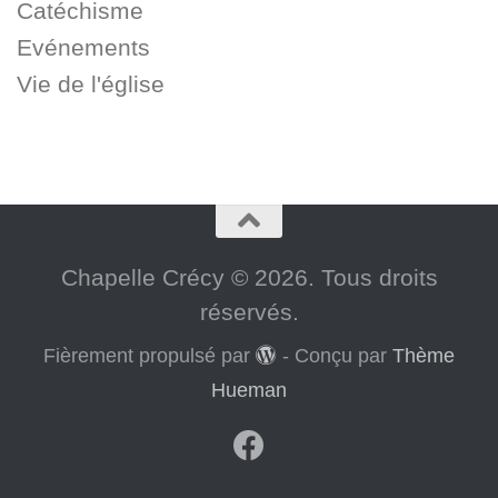
Catéchisme
Evénements
Vie de l'église
Chapelle Crécy © 2026. Tous droits
réservés.
Fièrement propulsé par
- Conçu par
Thème
Hueman