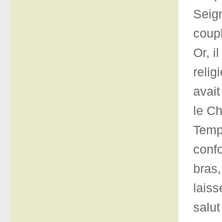
Seign
coupl
Or, 
relig
avait
le Ch
Temp
confo
bras,
laiss
salut