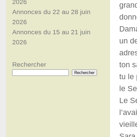
2026
gran
Annonces du 22 au 28 juin
donne
2026
Dama
Annonces du 15 au 21 juin
un de
2026
adres
ton s
Rechercher
Rechercher
tu le
le Se
Le Se
l’ava
vieil
Sara 