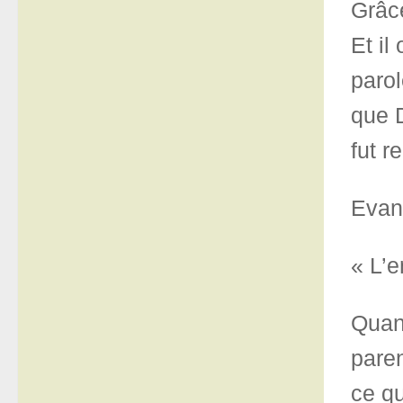
Grâce
Et il
parol
que D
fut r
Evang
« L’e
Quand
paren
ce qu