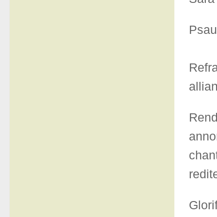
Psau
Refra
allia
Rend
annon
chant
redit
Glori