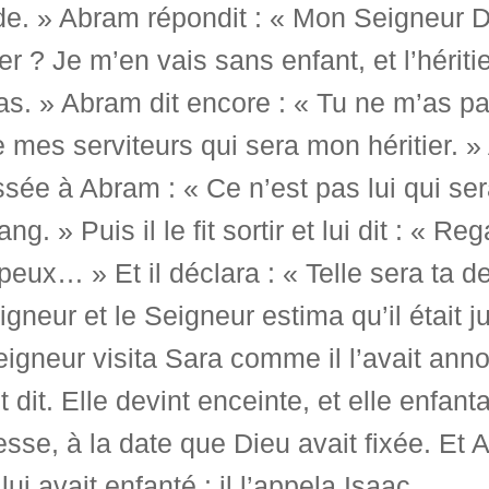
de. » Abram répondit : « Mon Seigneur D
r ? Je m’en vais sans enfant, et l’hérit
s. » Abram dit encore : « Tu ne m’as p
 mes serviteurs qui sera mon héritier. » 
sée à Abram : « Ce n’est pas lui qui ser
ang. » Puis il le fit sortir et lui dit : « R
 peux… » Et il déclara : « Telle sera ta
igneur et le Seigneur estima qu’il était j
igneur visita Sara comme il l’avait annon
it dit. Elle devint enceinte, et elle enfa
lesse, à la date que Dieu avait fixée. E
lui avait enfanté : il l’appela Isaac.