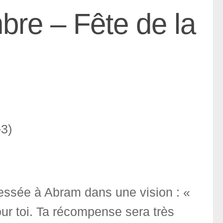
re – Fête de la
-3)
ressée à Abram dans une vision : «
our toi. Ta récompense sera très