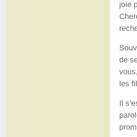
joie 
Cher
reche
Souve
de se
vous,
les f
Il s’
parol
prom