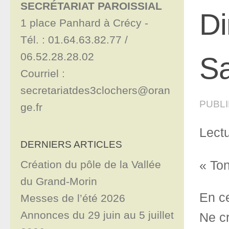
SECRÉTARIAT PAROISSIAL
Di
1 place Panhard à Crécy - 

Tél. : 01.64.63.82.77 / 
06.52.28.28.02

Sa
Courriel : 
secretariatdes3clochers@oran
PUBL
ge.fr
Lectu
DERNIERS ARTICLES
« Ton
Création du pôle de la Vallée
du Grand-Morin
En ce
Messes de l’été 2026
Annonces du 29 juin au 5 juillet
Ne cr