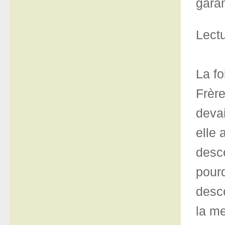
garan
Lectu
La fo
Frère
devai
elle 
desce
pourq
desce
la me