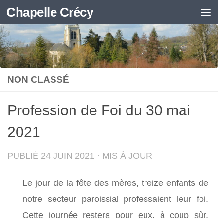
Chapelle Crécy
Skip to content
NON CLASSÉ
Profession de Foi du 30 mai
2021
PUBLIÉ
24 JUIN 2021
· MIS À JOUR
Le jour de la fête des mères, treize enfants de
notre secteur paroissial professaient leur foi.
Cette journée restera pour eux, à coup sûr,