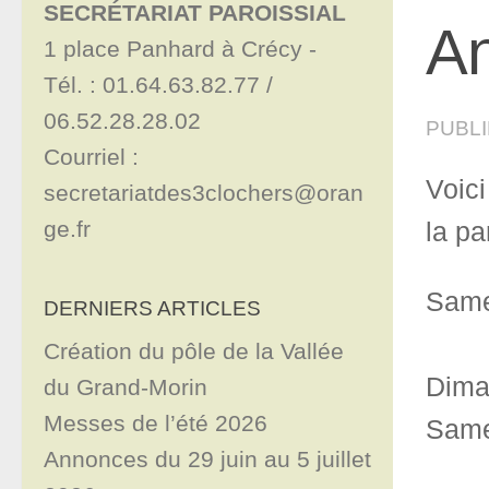
SECRÉTARIAT PAROISSIAL
An
1 place Panhard à Crécy - 

Tél. : 01.64.63.82.77 / 
06.52.28.28.02

PUBL
Courriel : 
Voic
secretariatdes3clochers@oran
ge.fr
la pa
Samed
DERNIERS ARTICLES
Création du pôle de la Vallée
Diman
du Grand-Morin
Messes de l’été 2026
Same
Annonces du 29 juin au 5 juillet