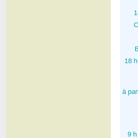
1
C
18 h
à pa
9 h