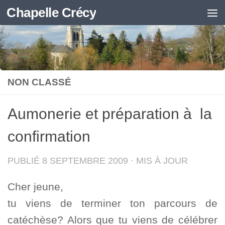
Chapelle Crécy
Skip to content
NON CLASSÉ
Aumonerie et préparation à la
confirmation
PUBLIÉ
8 SEPTEMBRE 2009
· MIS À JOUR
Cher jeune,
tu viens de terminer ton parcours de
catéchèse? Alors que tu viens de célébrer