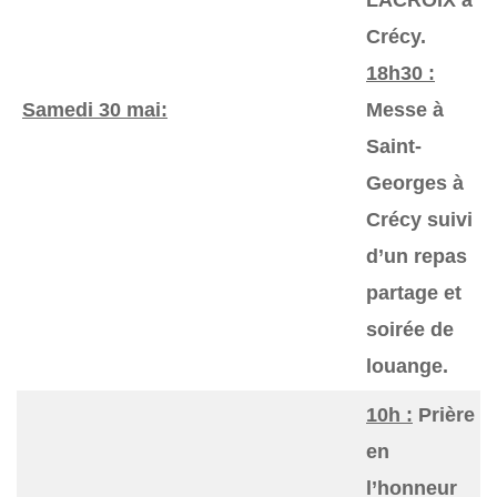
LACROIX à
Crécy.
18h30 :
Samedi 30 mai:
Messe à
Saint-
Georges à
Crécy suivi
d’un repas
partage et
soirée de
louange.
10h :
Prière
en
l’honneur