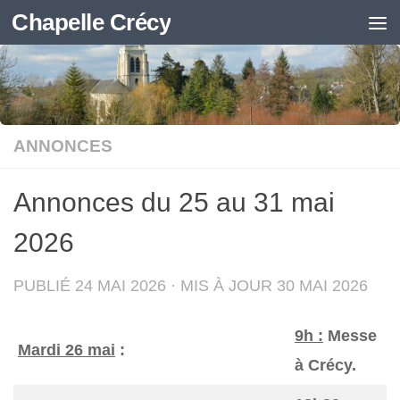
Chapelle Crécy
Skip to content
ANNONCES
Annonces du 25 au 31 mai
2026
PUBLIÉ
24 MAI 2026
· MIS À JOUR
30 MAI 2026
9h :
Messe
Mardi 26 mai
:
à Crécy.