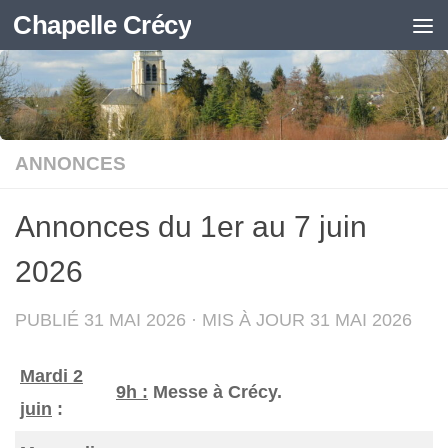
Chapelle Crécy
Skip to content
ANNONCES
Annonces du 1er au 7 juin
2026
PUBLIÉ
31 MAI 2026
· MIS À JOUR
31 MAI 2026
Mardi 2
9h :
Messe à Crécy.
juin
: