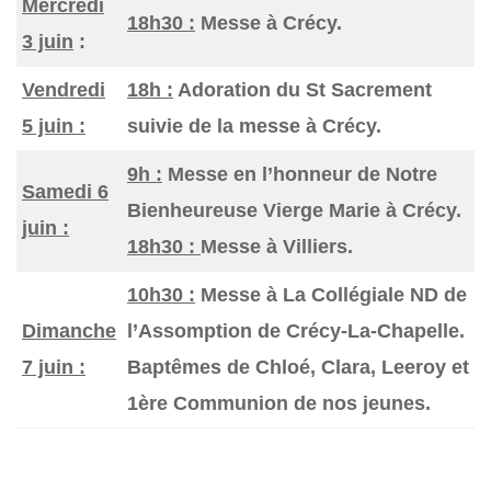
Mercredi
18h30 :
Messe à Crécy.
3 juin
:
Vendredi
18h :
Adoration du St Sacrement
5 juin :
suivie de la messe à Crécy.
9h :
Messe en l’honneur de Notre
Samedi 6
Bienheureuse Vierge Marie à Crécy.
juin :
18h30 :
Messe à Villiers.
10h30 :
Messe à La Collégiale ND de
Dimanche
l’Assomption de Crécy-La-Chapelle.
7 juin :
Baptêmes de Chloé, Clara, Leeroy et
1ère Communion de nos jeunes.