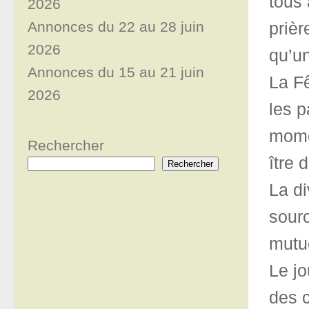
tous 
2026
Annonces du 22 au 28 juin
prièr
2026
qu’u
Annonces du 15 au 21 juin
La Fê
2026
les p
momen
Rechercher
ître 
Rechercher
La di
sourc
mutue
Le jo
des c