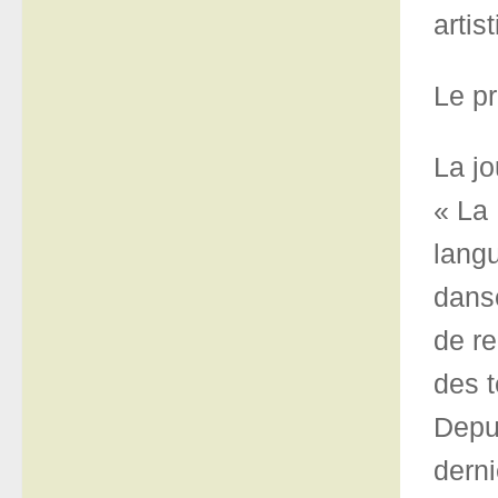
artis
Le p
La jo
« La
langu
danse
de re
des t
Depui
derni