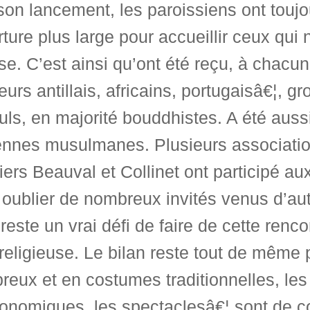
on lancement, les paroissiens ont toujou
ture plus large pour accueillir ceux qui
ise. C’est ainsi qu’ont été reçu, à chac
urs antillais, africains, portugaisâ€¦, 
uls, en majorité bouddhistes. A été aus
nnes musulmanes. Plusieurs association
iers Beauval et Collinet ont participé 
oublier de nombreux invités venus d’au
reste un vrai défi de faire de cette renco
 religieuse. Le bilan reste tout de même p
eux et en costumes traditionnelles, les
onomiques, les spectaclesâ€¦ sont de co