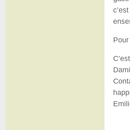
c’est
ense
Pour 
C’est
Dami
Conta
happ
Emil