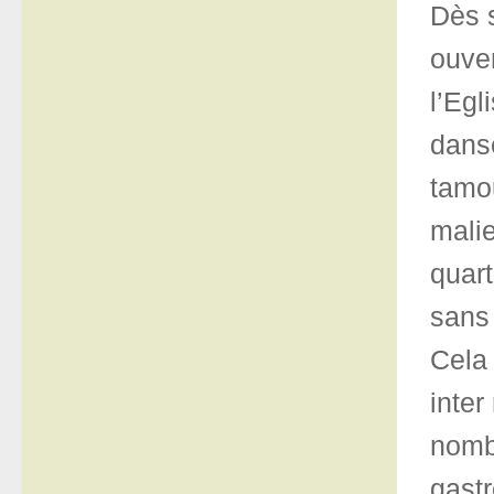
Dès s
ouver
l’Egl
danse
tamo
malie
quart
sans 
Cela 
inter
nombr
gastr