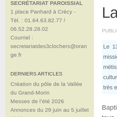
SECRÉTARIAT PAROISSIAL
La
1 place Panhard à Crécy - 

Tél. : 01.64.63.82.77 / 
06.52.28.28.02

PUBL
Courriel : 
secretariatdes3clochers@oran
Le 1
ge.fr
missi
méti
DERNIERS ARTICLES
cultu
Création du pôle de la Vallée
très 
du Grand-Morin
Messes de l’été 2026
Bapti
Annonces du 29 juin au 5 juillet