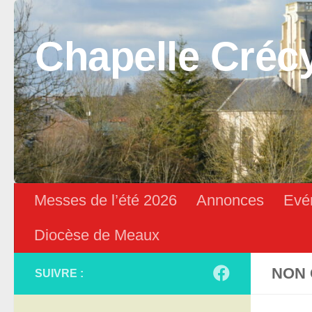
Skip to content
Chapelle Créc
Messes de l’été 2026
Annonces
Evé
Diocèse de Meaux
NON 
SUIVRE :