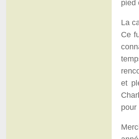
pied 
La c
Ce fu
conna
temp
renco
et p
Charl
pour 
Merc