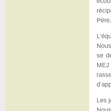
écou
réci
Père,
L’éq
Nous 
se d
MEJ 
rass
d’ap
Les 
Nous