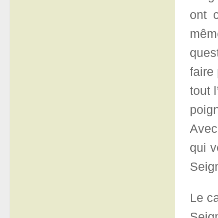
ont 
même 
quest
faire
tout 
poig
Avec 
qui 
Seign
Le c
Seig