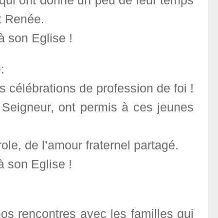
qui ont donné un peu de leur temps
t Renée.
 son Eglise !
:
 célébrations de profession de foi !
 Seigneur, ont permis à ces jeunes
role, de l’amour fraternel partagé.
 son Eglise !
os rencontres avec les familles qui