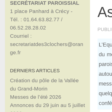
SECRÉTARIAT PAROISSIAL
As
1 place Panhard à Crécy - 

Tél. : 01.64.63.82.77 / 
06.52.28.28.02

PUBL
Courriel : 
secretariatdes3clochers@oran
L’Equ
ge.fr
du mo
paroi
DERNIERS ARTICLES
autou
Création du pôle de la Vallée
mess
du Grand-Morin
quelq
Messes de l’été 2026
confé
Annonces du 29 juin au 5 juillet