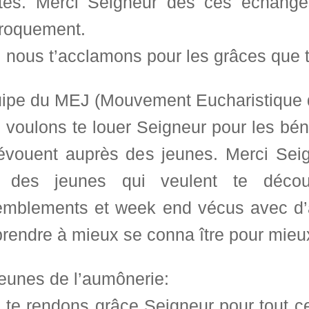
tés. Merci Seigneur des ces échanges
proquement.
 nous t’acclamons pour les grâces que t
uipe du MEJ (Mouvement Eucharistique 
voulons te louer Seigneur pour les béné
évouent auprès des jeunes. Merci Seig
des jeunes qui veulent te découv
emblements et week end vécus avec d’a
prendre à mieux se conna ître pour mieu
jeunes de l’aumônerie:
 te rendons grâce Seigneur pour tout ce