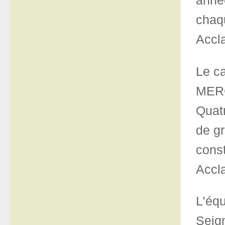
anné
chaq
Accla
Le c
MERCI
Quat
de gr
const
Accla
L’éq
Seign