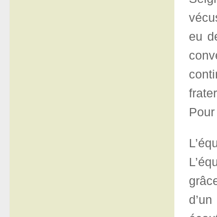
vécu
eu de
conv
cont
frate
Pour 
L’équ
L’éq
grâce
d’un