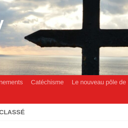
y
nements
Catéchisme
Le nouveau pôle de 
CLASSÉ