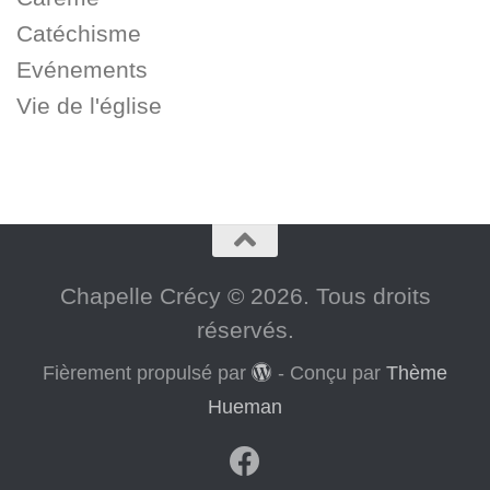
Catéchisme
Evénements
Vie de l'église
Chapelle Crécy © 2026. Tous droits
réservés.
Fièrement propulsé par
- Conçu par
Thème
Hueman