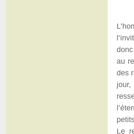
L’ho
l’inv
donc
au re
des r
jour
resse
l’éte
petit
Le r