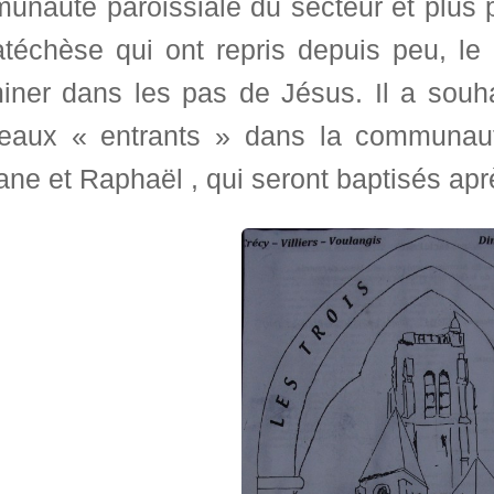
nauté paroissiale du secteur et plus p
atéchèse qui ont repris depuis peu, l
iner dans les pas de Jésus. Il a souh
eaux « entrants » dans la communauté
ne et Raphaël , qui seront baptisés apr