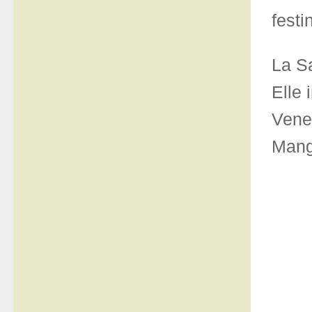
festi
La S
Elle 
Vene
Mang