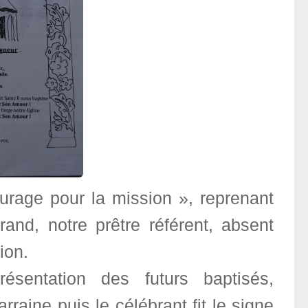
urage pour la mission », reprenant
and, notre prêtre référent, absent
ion.
sentation des futurs baptisés,
raine puis le célébrant fit le signe