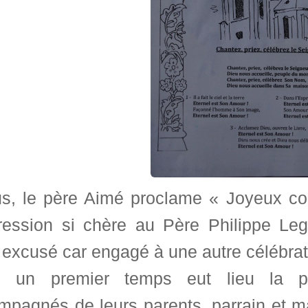
us, le père Aimé proclame « Joyeux co
pression si chère au Père Philippe Legr
 excusé car engagé à une autre célébrat
 un premier temps eut lieu la pré
pagnés de leurs parents, parrain et mar