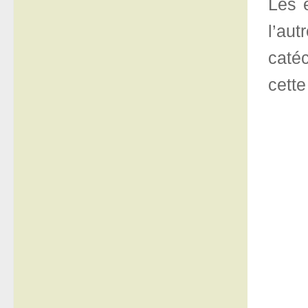
Les 
l’au
catéc
cette