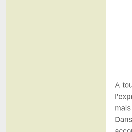
A to
l’ex
mais
Dans
accom