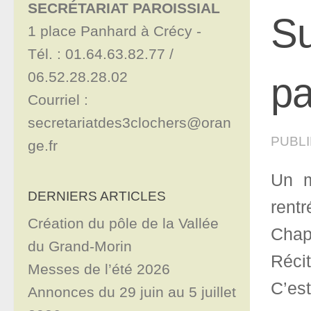
SECRÉTARIAT PAROISSIAL
Su
1 place Panhard à Crécy - 

Tél. : 01.64.63.82.77 / 
06.52.28.28.02

pa
Courriel : 
secretariatdes3clochers@oran
PUBL
ge.fr
Un m
DERNIERS ARTICLES
rent
Création du pôle de la Vallée
Chape
du Grand-Morin
Réci
Messes de l’été 2026
C’es
Annonces du 29 juin au 5 juillet