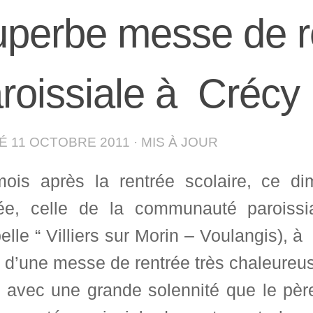
perbe messe de r
roissiale à Crécy
IÉ
11 OCTOBRE 2011
· MIS À JOUR
ois après la rentrée scolaire, ce di
rée, celle de la communauté paroissi
lle “ Villiers sur Morin – Voulangis), 
t d’une messe de rentrée très chaleure
t avec une grande solennité que le père