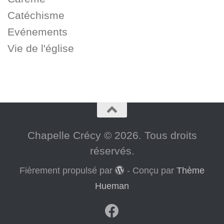
Catéchisme
Evénements
Vie de l'église
Chapelle Crécy © 2026. Tous droits
réservés.
Fièrement propulsé par
- Conçu par
Thème
Hueman