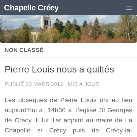
Chapelle Crécy
Skip to content
NON CLASSÉ
Pierre Louis nous a quittés
PUBLIÉ
23 MARS 2012
· MIS À JOUR
Les obsèques de Pierre Louis ont eu lieu
aujourd’hui à 14h30 à l’église St Georges
de Crécy. Il fut 1er adjoint au maire de La
Chapelle s/ Crécy puis de Crécy-la-