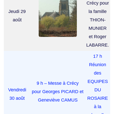
Crécy pour
Jeudi 29
la famille
août
THION-
MUNIER
et Roger
LABARRE.
17 h
Réunion
des
EQUIPES
9 h – Messe à Crécy
Vendredi
DU
pour Georges PICARD et
30 août
ROSAIRE
Geneviève CAMUS
à la