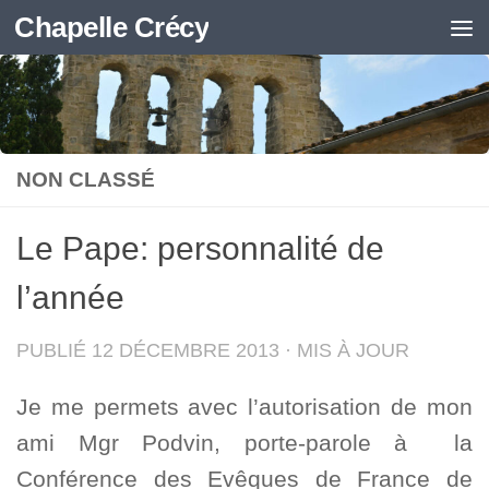
Chapelle Crécy
Skip to content
NON CLASSÉ
Le Pape: personnalité de
l’année
PUBLIÉ
12 DÉCEMBRE 2013
· MIS À JOUR
Je me permets avec l’autorisation de mon
ami Mgr Podvin, porte-parole à la
Conférence des Evêques de France de