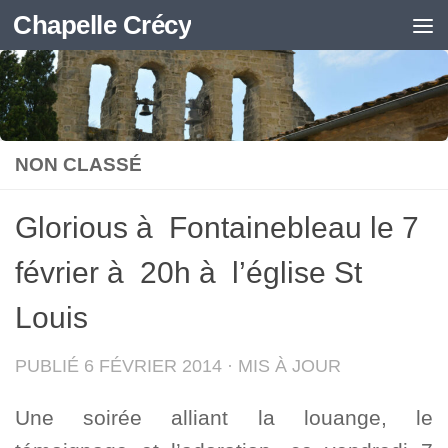
Chapelle Crécy
Skip to content
NON CLASSÉ
Glorious à Fontainebleau le 7
février à 20h à l’église St
Louis
PUBLIÉ
6 FÉVRIER 2014
· MIS À JOUR
Une soirée alliant la louange, le