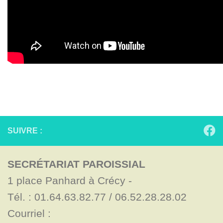
SUIVRE :
SECRÉTARIAT PAROISSIAL
1 place Panhard à Crécy - 

Tél. : 01.64.63.82.77 / 06.52.28.28.02

Courriel : 