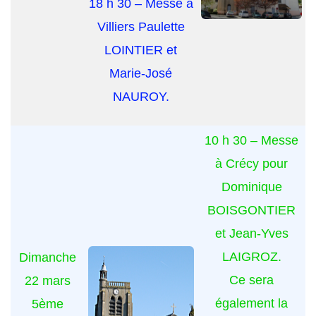
18 h 30 – Messe à
Villiers Paulette
LOINTIER et
Marie-José
NAUROY.
10 h 30 – Messe
à Crécy pour
Dominique
BOISGONTIER
et Jean-Yves
LAIGROZ.
Dimanche
Ce sera
22 mars
également la
5ème