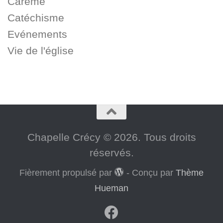
Carême
Catéchisme
Evénements
Vie de l'église
Chapelle Crécy © 2026. Tous droits
réservés.
Fièrement propulsé par
- Conçu par
Thème
Hueman