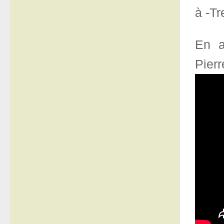
à -Tr
En a
Pierr