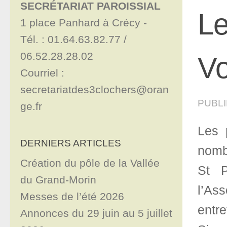
SECRÉTARIAT PAROISSIAL
Le
1 place Panhard à Crécy - 

Tél. : 01.64.63.82.77 / 
06.52.28.28.02

Vo
Courriel : 
secretariatdes3clochers@oran
PUBL
ge.fr
Les 
DERNIERS ARTICLES
nombr
Création du pôle de la Vallée
St P
du Grand-Morin
l’As
Messes de l’été 2026
entr
Annonces du 29 juin au 5 juillet