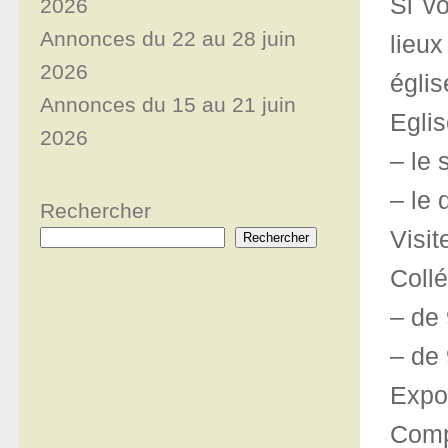
Si v
2026
Annonces du 22 au 28 juin
lieux
2026
églis
Annonces du 15 au 21 juin
Eglis
2026
– le
– le
Rechercher
Visit
Rechercher
Collé
– de
– de
Expos
Comp