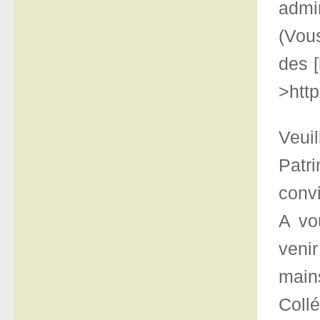
admi
(Vou
des [
>http
Veui
Patri
convi
A vou
veni
mains
Collé