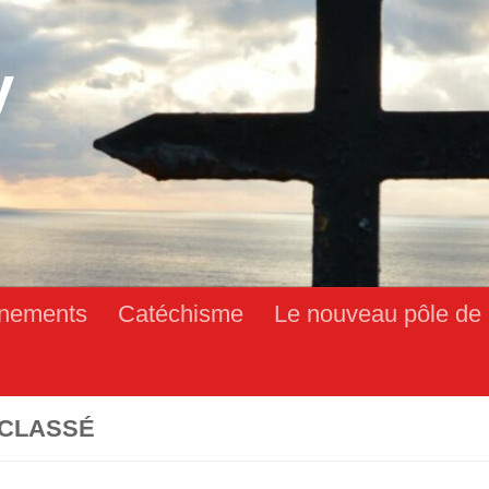
y
nements
Catéchisme
Le nouveau pôle de 
CLASSÉ