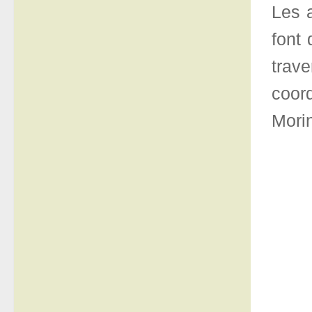
Les 
font
trav
coord
Mori