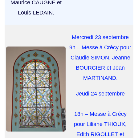
Maurice CAUGNE et
Louis LEDAIN.
Mercredi 23 septembre
9h – Messe à Crécy pour
Claudie SIMON, Jeanne
BOURCIER et Jean
MARTINAND.
Jeudi 24 septembre
18h – Messe à Crécy
pour Liliane THIOUX,
Edith RIGOLLET et