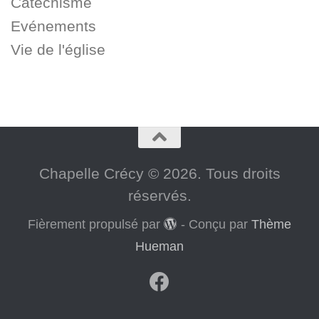
Catéchisme
Evénements
Vie de l'église
Chapelle Crécy © 2026. Tous droits
réservés.
Fièrement propulsé par
- Conçu par
Thème
Hueman