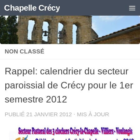
Chapelle Crécy
Skip to content
NON CLASSÉ
Rappel: calendrier du secteur
paroissial de Crécy pour le 1er
semestre 2012
PUBLIÉ
21 JANVIER 2012
· MIS À JOUR