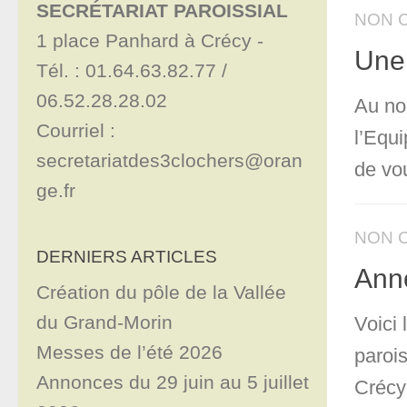
SECRÉTARIAT PAROISSIAL
NON 
1 place Panhard à Crécy - 

Une 
Tél. : 01.64.63.82.77 / 
06.52.28.28.02

Au no
Courriel : 
l’Equi
secretariatdes3clochers@oran
de vou
ge.fr
NON 
DERNIERS ARTICLES
Ann
Création du pôle de la Vallée
du Grand-Morin
Voici
Messes de l’été 2026
paroi
Annonces du 29 juin au 5 juillet
Crécy 