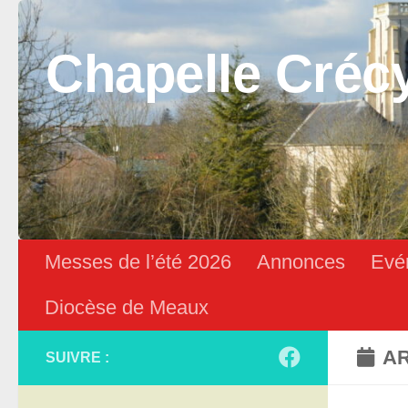
Skip to content
Chapelle Créc
Messes de l’été 2026
Annonces
Evé
Diocèse de Meaux
AR
SUIVRE :