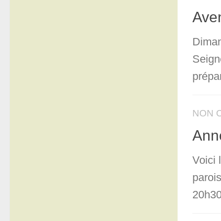
Aven
Diman
Seigne
prépar
NON 
Ann
Voici
paroi
20h30 