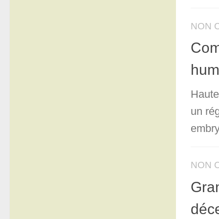
NON 
Comm
hum
Haute
un rég
embryo
NON 
Gran
déc