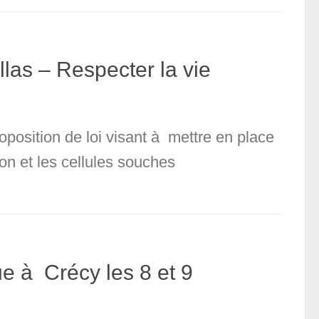
as – Respecter la vie
position de loi visant à mettre en place
on et les cellules souches
e à Crécy les 8 et 9