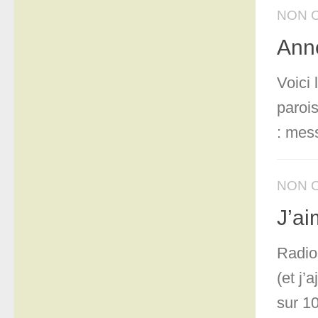
NON 
Ann
Voici
paroi
: mes
NON 
J’a
Radio
(et j’
sur 10