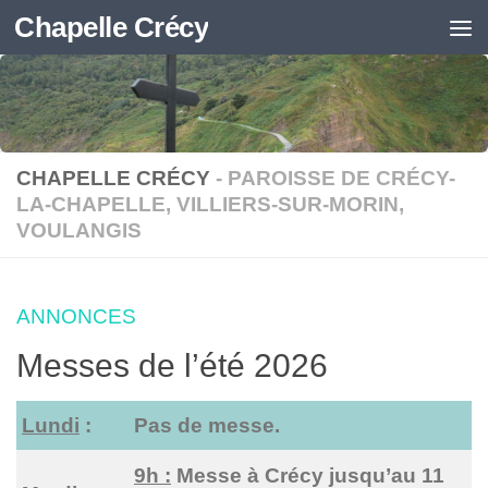
Chapelle Crécy
Skip to content
CHAPELLE CRÉCY
- PAROISSE DE CRÉCY-
LA-CHAPELLE, VILLIERS-SUR-MORIN,
VOULANGIS
ANNONCES
Messes de l’été 2026
Lundi
:
Pas de messe.
9h :
Messe à Crécy jusqu’au 11