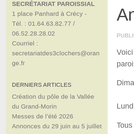
SECRÉTARIAT PAROISSIAL
An
1 place Panhard à Crécy - 

Tél. : 01.64.63.82.77 / 
06.52.28.28.02

PUBL
Courriel : 
Voic
secretariatdes3clochers@oran
ge.fr
paroi
Dima
DERNIERS ARTICLES
Création du pôle de la Vallée
Lundi
du Grand-Morin
Messes de l’été 2026
Tous 
Annonces du 29 juin au 5 juillet