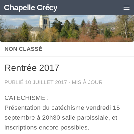
Chapelle Crécy
Skip to content
NON CLASSÉ
Rentrée 2017
PUBLIÉ
10 JUILLET 2017
· MIS À JOUR
CATECHISME :
Présentation du catéchisme vendredi 15
septembre à 20h30 salle paroissiale, et
inscriptions encore possibles.