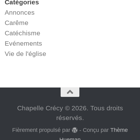
Catégories
Annonces
Carême
Catéchisme
Evénements
Vie de l'église
Chapelle Crécy © 2026. Tous droits
réservés.
Fièrement propulsé par
- Conçu par
Thème
Hueman