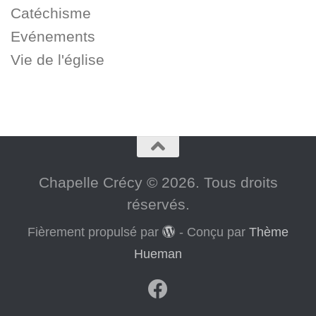
Catéchisme
Evénements
Vie de l'église
Chapelle Crécy © 2026. Tous droits
réservés.
Fièrement propulsé par
- Conçu par
Thème
Hueman