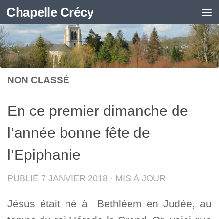
Chapelle Crécy
Skip to content
NON CLASSÉ
En ce premier dimanche de
l’année bonne fête de
l’Epiphanie
PUBLIÉ
7 JANVIER 2018
· MIS À JOUR
Jésus était né à Bethléem en Judée, au