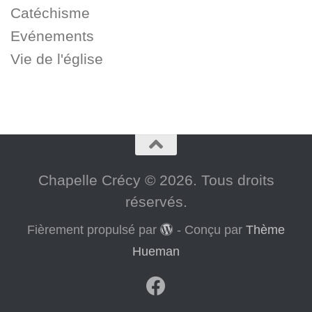
Catéchisme
Evénements
Vie de l'église
Chapelle Crécy © 2026. Tous droits
réservés.
Fièrement propulsé par
- Conçu par
Thème
Hueman