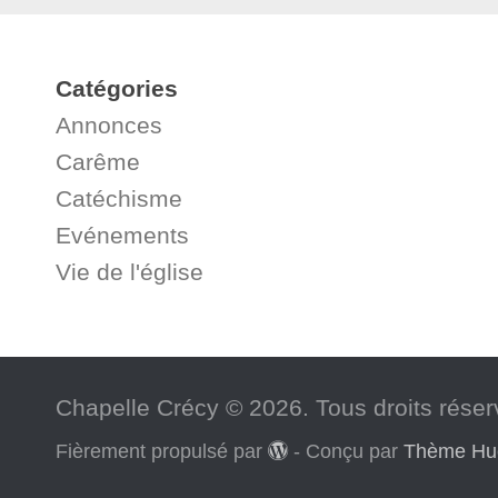
Catégories
Annonces
Carême
Catéchisme
Evénements
Vie de l'église
Chapelle Crécy © 2026. Tous droits réser
Fièrement propulsé par
- Conçu par
Thème H