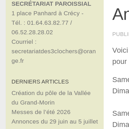
SECRÉTARIAT PAROISSIAL
An
1 place Panhard à Crécy - 

Tél. : 01.64.63.82.77 / 
06.52.28.28.02

PUBL
Courriel : 
Voic
secretariatdes3clochers@oran
ge.fr
pour 
Same
DERNIERS ARTICLES
Dima
Création du pôle de la Vallée
du Grand-Morin
Messes de l’été 2026
Samed
Annonces du 29 juin au 5 juillet
Dima