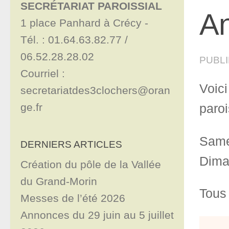
SECRÉTARIAT PAROISSIAL
An
1 place Panhard à Crécy - 

Tél. : 01.64.63.82.77 / 
06.52.28.28.02

PUBL
Courriel : 
Voic
secretariatdes3clochers@oran
ge.fr
paroi
Same
DERNIERS ARTICLES
Diman
Création du pôle de la Vallée
du Grand-Morin
Tous 
Messes de l’été 2026
Annonces du 29 juin au 5 juillet