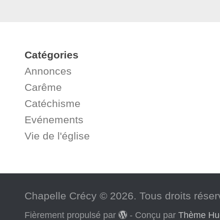
Catégories
Annonces
Carême
Catéchisme
Evénements
Vie de l'église
Chapelle Crécy © 2026. Tous droits réser
Fièrement propulsé par
- Conçu par
Thème H