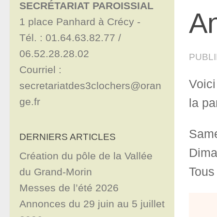
SECRÉTARIAT PAROISSIAL
An
1 place Panhard à Crécy - 

Tél. : 01.64.63.82.77 / 
06.52.28.28.02

PUBL
Courriel : 
Voic
secretariatdes3clochers@oran
ge.fr
la pa
Same
DERNIERS ARTICLES
Dima
Création du pôle de la Vallée
Tous 
du Grand-Morin
Messes de l’été 2026
Annonces du 29 juin au 5 juillet