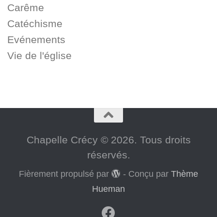
Carême
Catéchisme
Evénements
Vie de l'église
Chapelle Crécy © 2026. Tous droits
réservés.
Fièrement propulsé par
- Conçu par
Thème
Hueman