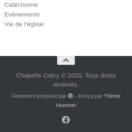
Catéchisme
Evénements
Vie de l'église
Chapelle Crécy © 2026. Tous droits
réservés.
Fièrement propulsé par
- Conçu par
Thème
Hueman