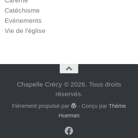
Carême
Catéchisme
Evénements
Vie de l'église
Chapelle Crécy © 2026. Tous droits
réservés.
Fièrement propulsé par
- Conçu par
Thème
Hueman