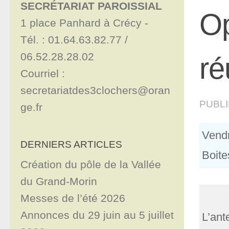
SECRÉTARIAT PAROISSIAL
Op
1 place Panhard à Crécy - 

Tél. : 01.64.63.82.77 / 
06.52.28.28.02

ré
Courriel : 
secretariatdes3clochers@oran
PUBL
ge.fr
Vendr
DERNIERS ARTICLES
Boite
Création du pôle de la Vallée
du Grand-Morin
Messes de l’été 2026
Annonces du 29 juin au 5 juillet
L’ant