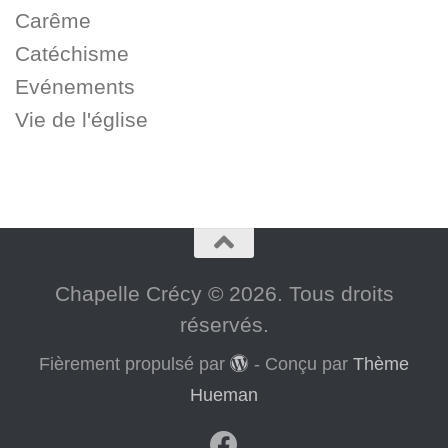
Carême
Catéchisme
Evénements
Vie de l'église
Chapelle Crécy © 2026. Tous droits
réservés.
Fièrement propulsé par
- Conçu par
Thème
Hueman