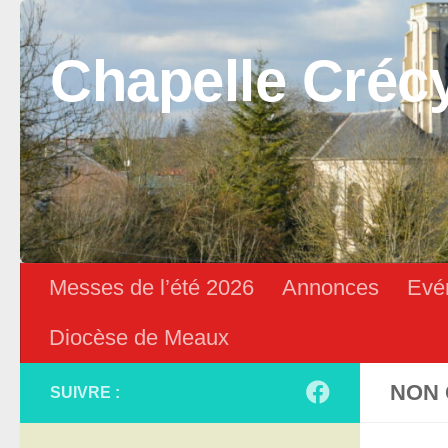
Skip to content
Chapelle Créc
Messes de l’été 2026
Annonces
Evé
Diocèse de Meaux
NON 
SUIVRE :