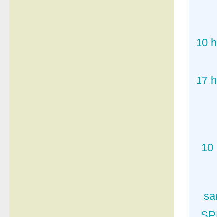
10 h
17 h
10 
sa
SP