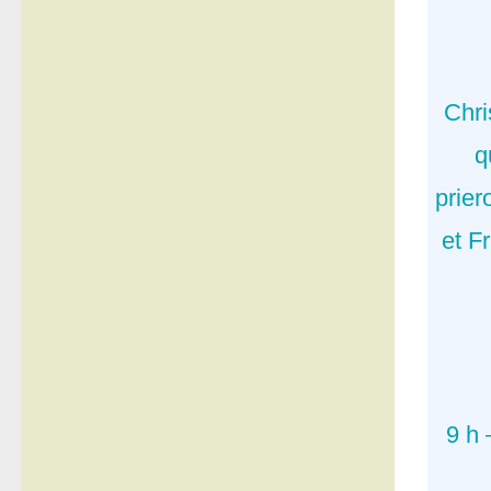
Chri
q
prie
et F
9 h 