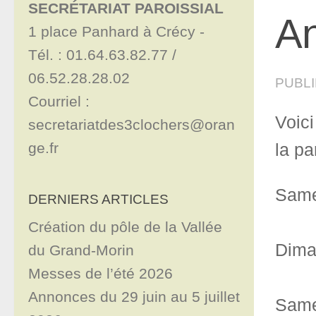
SECRÉTARIAT PAROISSIAL
An
1 place Panhard à Crécy - 

Tél. : 01.64.63.82.77 / 
06.52.28.28.02

PUBL
Courriel : 
Voic
secretariatdes3clochers@oran
ge.fr
la pa
Same
DERNIERS ARTICLES
Création du pôle de la Vallée
Dima
du Grand-Morin
Messes de l’été 2026
Annonces du 29 juin au 5 juillet
Same