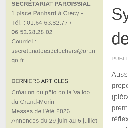
SECRÉTARIAT PAROISSIAL
Sy
1 place Panhard à Crécy - 

Tél. : 01.64.63.82.77 / 
06.52.28.28.02

de
Courriel : 
secretariatdes3clochers@oran
PUBL
ge.fr
Auss
DERNIERS ARTICLES
prop
Création du pôle de la Vallée
(piè
du Grand-Morin
premi
Messes de l’été 2026
réfle
Annonces du 29 juin au 5 juillet