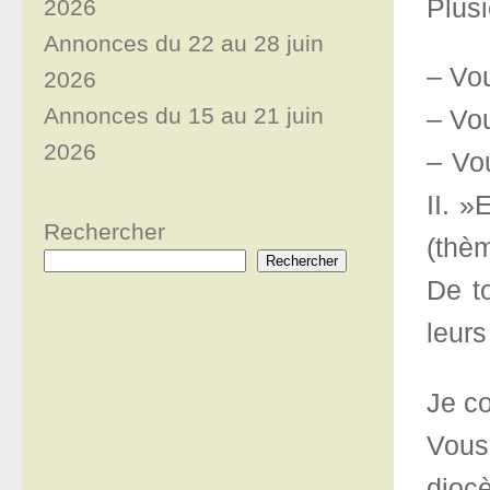
Plusi
2026
Annonces du 22 au 28 juin
– Vou
2026
Annonces du 15 au 21 juin
– Vou
2026
– Vou
II. »
Rechercher
(thè
Rechercher
De to
leurs
Je c
Vous
dioc