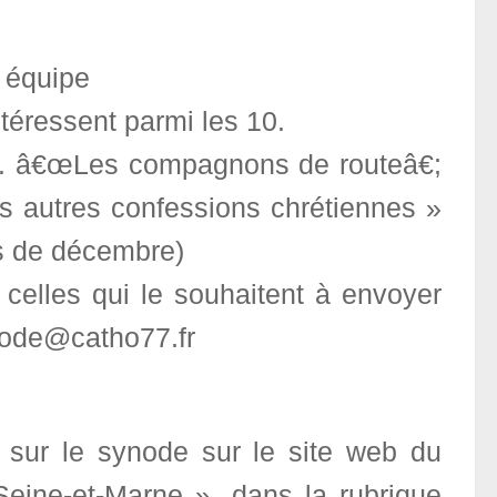
n équipe
téressent parmi les 10.
s I. â€œLes compagnons de routeâ€;
les autres confessions chrétiennes »
és de décembre)
 celles qui le souhaitent à envoyer
ynode@catho77.fr
 sur le synode sur le site web du
eine-et-Marne », dans la rubrique