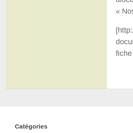
« Nos
[http
docum
fiche
Catégories