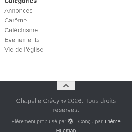
Catégories
Annonces
Carême
Catéchisme
Evénements
Vie de l'église
Chapelle Crécy © 2026. Tous droits
réservés.
Fièrement propulsé par
- Conçu par
Thème
Hueman