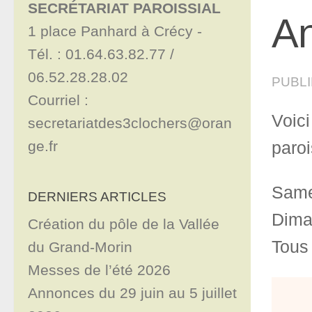
SECRÉTARIAT PAROISSIAL
An
1 place Panhard à Crécy - 

Tél. : 01.64.63.82.77 / 
06.52.28.28.02

PUBL
Courriel : 
Voic
secretariatdes3clochers@oran
ge.fr
paroi
Same
DERNIERS ARTICLES
Dima
Création du pôle de la Vallée
Tous 
du Grand-Morin
Messes de l’été 2026
Annonces du 29 juin au 5 juillet