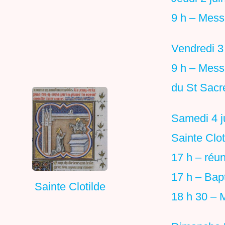
9 h – Mess
Vendredi 3 
9 h – Mess
du St Sacr
Samedi 4 j
Sainte Clot
17 h – réun
17 h – Ba
Sainte Clotilde
18 h 30 – 