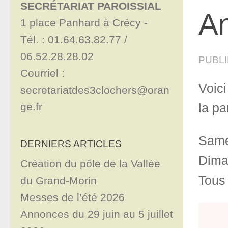
SECRÉTARIAT PAROISSIAL
An
1 place Panhard à Crécy - 

Tél. : 01.64.63.82.77 / 
06.52.28.28.02

PUBL
Courriel : 
Voic
secretariatdes3clochers@oran
ge.fr
la pa
Same
DERNIERS ARTICLES
Dima
Création du pôle de la Vallée
Tous 
du Grand-Morin
Messes de l’été 2026
Annonces du 29 juin au 5 juillet