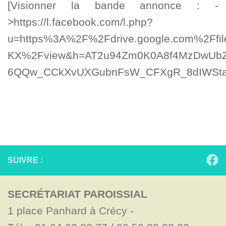
[Visionner la bande annonce : -
>https://l.facebook.com/l.php?
u=https%3A%2F%2Fdrive.google.com%2F
KX%2Fview&h=AT2u94Zm0K0A8f4MzDwUbZ
6QQw_CCkXvUXGubnFsW_CFXgR_8dIWSta
SUIVRE :
SECRÉTARIAT PAROISSIAL
1 place Panhard à Crécy - 
