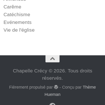
Carême
Catéchisme
Evénements
Vie de l'église
Chapelle Crécy © 2026. Tous droits
réservés.
Fièrement propulsé par
- Conçu par
Thème
Hueman